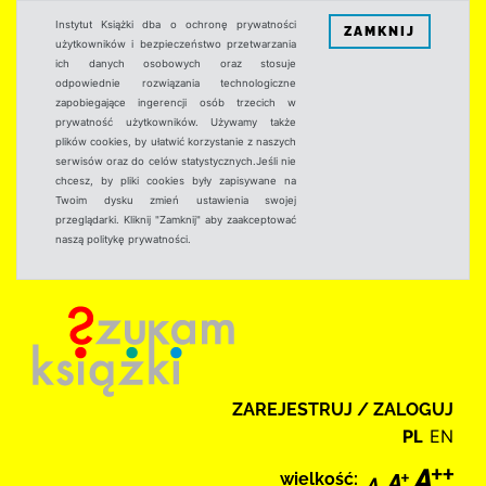
Instytut Książki dba o ochronę prywatności
ZAMKNIJ
użytkowników i bezpieczeństwo przetwarzania
ich danych osobowych oraz stosuje
odpowiednie rozwiązania technologiczne
zapobiegające ingerencji osób trzecich w
prywatność użytkowników. Używamy także
plików cookies, by ułatwić korzystanie z naszych
serwisów oraz do celów statystycznych.Jeśli nie
chcesz, by pliki cookies były zapisywane na
Twoim dysku zmień ustawienia swojej
przeglądarki. Kliknij "Zamknij" aby zaakceptować
naszą politykę prywatności.
ZAREJESTRUJ / ZALOGUJ
PL
EN
wielkość: