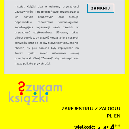
Instytut Książki dba o ochronę prywatności
ZAMKNIJ
użytkowników i bezpieczeństwo przetwarzania
ich danych osobowych oraz stosuje
odpowiednie rozwiązania technologiczne
zapobiegające ingerencji osób trzecich w
prywatność użytkowników. Używamy także
plików cookies, by ułatwić korzystanie z naszych
serwisów oraz do celów statystycznych.Jeśli nie
chcesz, by pliki cookies były zapisywane na
Twoim dysku zmień ustawienia swojej
przeglądarki. Kliknij "Zamknij" aby zaakceptować
naszą politykę prywatności.
ZAREJESTRUJ / ZALOGUJ
PL
EN
wielkość: