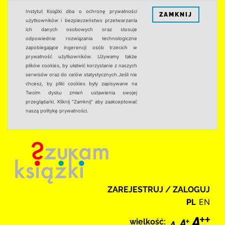
Instytut Książki dba o ochronę prywatności
ZAMKNIJ
użytkowników i bezpieczeństwo przetwarzania
ich danych osobowych oraz stosuje
odpowiednie rozwiązania technologiczne
zapobiegające ingerencji osób trzecich w
prywatność użytkowników. Używamy także
plików cookies, by ułatwić korzystanie z naszych
serwisów oraz do celów statystycznych.Jeśli nie
chcesz, by pliki cookies były zapisywane na
Twoim dysku zmień ustawienia swojej
przeglądarki. Kliknij "Zamknij" aby zaakceptować
naszą politykę prywatności.
ZAREJESTRUJ / ZALOGUJ
PL
EN
wielkość: