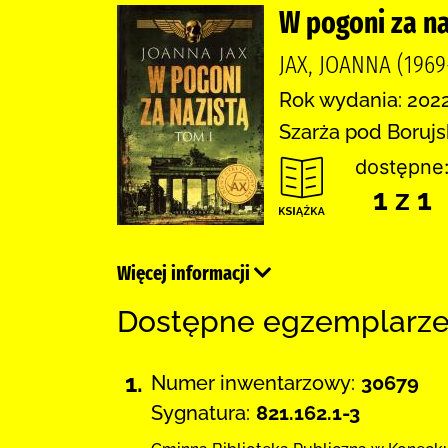
W pogoni za naz
JAX, JOANNA (196
Rok wydania: 2022
Szarża pod Borujs
dostępne
1 z 1
Więcej informacji
Dostępne egzemplarz
1.
Numer inwentarzowy:
30679
Sygnatura:
821.162.1-3