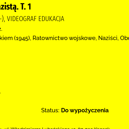
istą. T. 1
9-), VIDEOGRAF EDUKACJA
.
kiem (1945), Ratownictwo wojskowe, Naziści, O
:
e
Status:
Do wypożyczenia