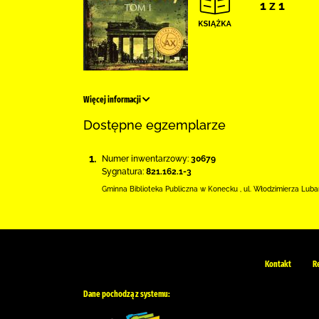
1 z 1
Więcej informacji
Dostępne egzemplarze
1.
Numer inwentarzowy:
30679
Sygnatura:
821.162.1-3
Gminna Biblioteka Publiczna w Konecku
,
ul. Włodzimierza Luba
Kontakt
R
Dane pochodzą z systemu: