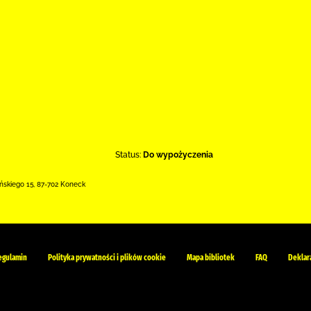
Status:
Do wypożyczenia
ńskiego 15
,
87-702 Koneck
egulamin
Polityka prywatności i plików cookie
Mapa bibliotek
FAQ
Deklar