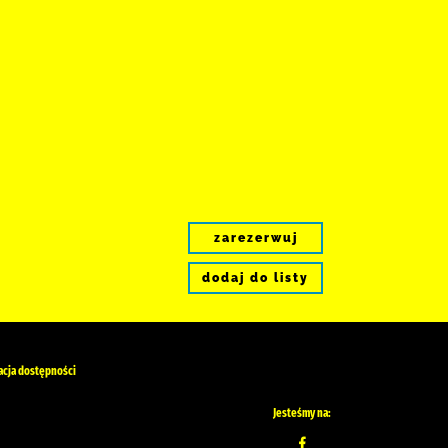
zarezerwuj
dodaj do listy
acja dostępności
Jesteśmy na: