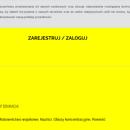
ieczeństwo przetwarzania ich danych osobowych oraz stosuje odpowiednie rozwiązania techno
, by ułatwić korzystanie z naszych serwisów oraz do celów statystycznych.Jeśli nie chcesz, by
aakceptować naszą politykę prywatności.
ZAREJESTRUJ / ZALOGUJ
AF EDUKACJA
, Ratownictwo wojskowe, Naziści, Obozy koncentracyjne, Powieść