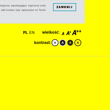
logiczne zapobiegające ingerencji osób
ZAMKNIJ
 pliki cookies były zapisywane na Twoim
PL
EN
wielkość:
kontrast: