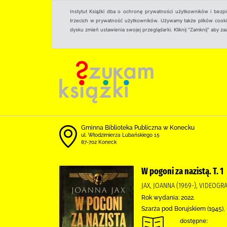
Instytut Książki dba o ochronę prywatności użytkowników i bezp
trzecich w prywatność użytkowników. Używamy także plików cookies
dysku zmień ustawienia swojej przeglądarki. Kliknij "Zamknij" aby z
Gminna Biblioteka Publiczna w Konecku
ul. Włodzimierza Lubańskiego 15
87-702 Koneck
W pogoni za nazistą. T. 1
JAX, JOANNA (1969-), VIDEOGR
Rok wydania: 2022.
Szarża pod Borujskiem (1945)
dostępne: