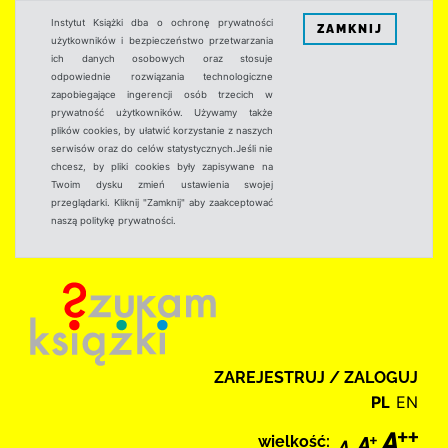
Instytut Książki dba o ochronę prywatności
ZAMKNIJ
użytkowników i bezpieczeństwo przetwarzania
ich danych osobowych oraz stosuje
odpowiednie rozwiązania technologiczne
zapobiegające ingerencji osób trzecich w
prywatność użytkowników. Używamy także
plików cookies, by ułatwić korzystanie z naszych
serwisów oraz do celów statystycznych.Jeśli nie
chcesz, by pliki cookies były zapisywane na
Twoim dysku zmień ustawienia swojej
przeglądarki. Kliknij "Zamknij" aby zaakceptować
naszą politykę prywatności.
ZAREJESTRUJ / ZALOGUJ
PL
EN
wielkość: