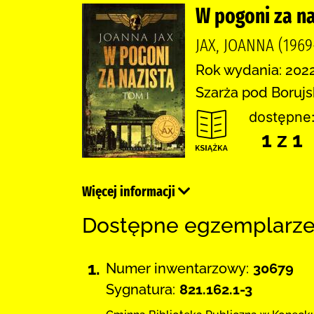
W pogoni za naz
JAX, JOANNA (196
Rok wydania: 2022
Szarża pod Borujs
dostępne
1 z 1
Więcej informacji
Dostępne egzemplarz
1.
Numer inwentarzowy:
30679
Sygnatura:
821.162.1-3