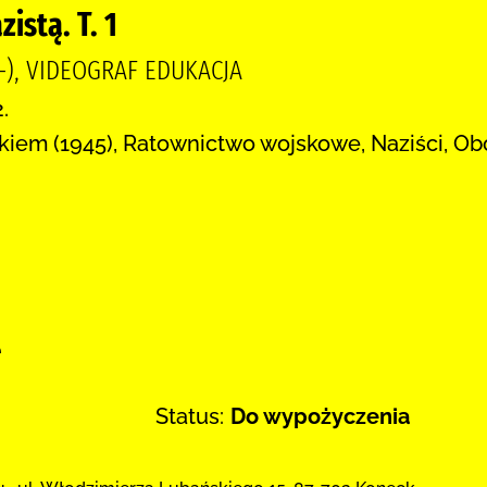
istą. T. 1
9-), VIDEOGRAF EDUKACJA
.
kiem (1945), Ratownictwo wojskowe, Naziści, O
:
e
Status:
Do wypożyczenia