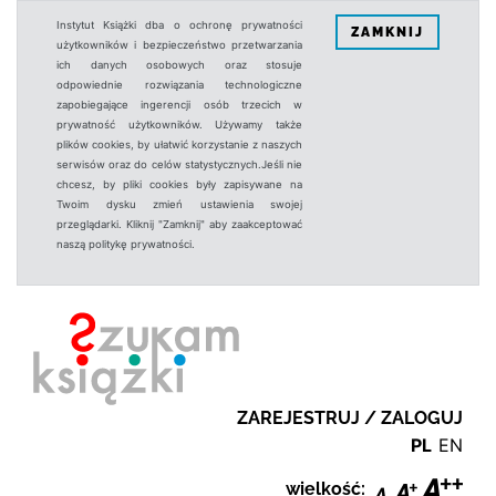
Instytut Książki dba o ochronę prywatności
ZAMKNIJ
użytkowników i bezpieczeństwo przetwarzania
ich danych osobowych oraz stosuje
odpowiednie rozwiązania technologiczne
zapobiegające ingerencji osób trzecich w
prywatność użytkowników. Używamy także
plików cookies, by ułatwić korzystanie z naszych
serwisów oraz do celów statystycznych.Jeśli nie
chcesz, by pliki cookies były zapisywane na
Twoim dysku zmień ustawienia swojej
przeglądarki. Kliknij "Zamknij" aby zaakceptować
naszą politykę prywatności.
ZAREJESTRUJ / ZALOGUJ
PL
EN
wielkość: