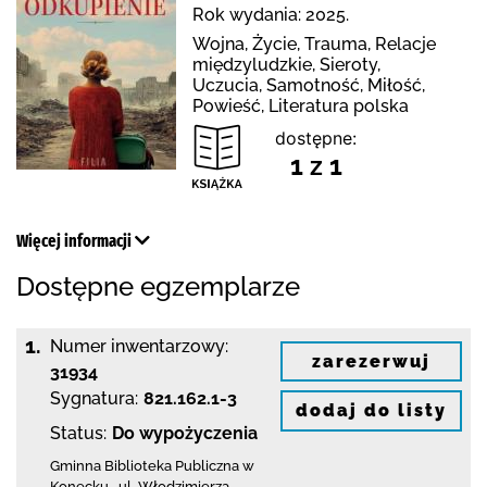
Rok wydania: 2025.
Wojna, Życie, Trauma, Relacje
międzyludzkie, Sieroty,
Uczucia, Samotność, Miłość,
Powieść, Literatura polska
dostępne:
1 z 1
Więcej informacji
Dostępne egzemplarze
1.
Numer inwentarzowy:
zarezerwuj
31934
Sygnatura:
821.162.1-3
dodaj do listy
Status:
Do wypożyczenia
Gminna Biblioteka Publiczna w
Konecku
,
ul. Włodzimierza