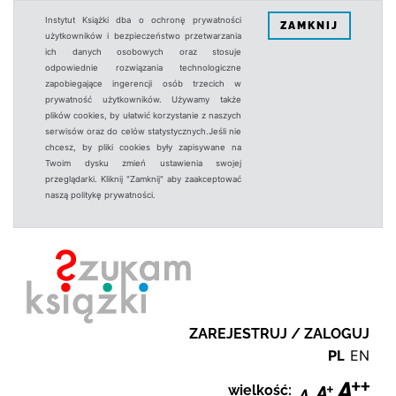
Instytut Książki dba o ochronę prywatności
ZAMKNIJ
użytkowników i bezpieczeństwo przetwarzania
ich danych osobowych oraz stosuje
odpowiednie rozwiązania technologiczne
zapobiegające ingerencji osób trzecich w
prywatność użytkowników. Używamy także
plików cookies, by ułatwić korzystanie z naszych
serwisów oraz do celów statystycznych.Jeśli nie
chcesz, by pliki cookies były zapisywane na
Twoim dysku zmień ustawienia swojej
przeglądarki. Kliknij "Zamknij" aby zaakceptować
naszą politykę prywatności.
ZAREJESTRUJ / ZALOGUJ
PL
EN
wielkość: