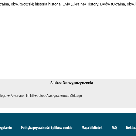
aina, obw. lwowski) historia historia, Lʹviv (Ukraine) History, Lwów (Ukraina, obw.
Status:
Do wypożyczenia
kiego w Ameryce
,
N. Milwaukee Ave. 984
,
60642 Chicago
egulamin
Polityka prywatności i plików cookie
Mapa bibliotek
FAQ
Deklar