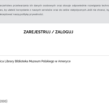
ieczeństwo przetwarzania ich danych osobowych oraz stosuje odpowiednie rozwiązania techno
, by ułatwić korzystanie z naszych serwisów oraz do celów statystycznych.Jeśli nie chcesz, by
aakceptować naszą politykę prywatności.
ZAREJESTRUJ / ZALOGUJ
ica Library Biblioteka Muzeum Polskiego w Ameryce
2000)