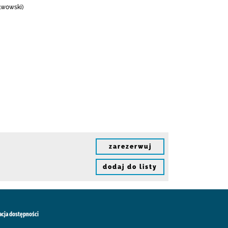
 lwowski)
zarezerwuj
dodaj do listy
acja dostępności