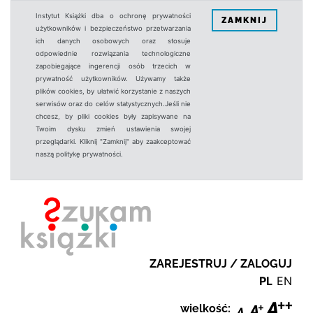
Instytut Książki dba o ochronę prywatności
ZAMKNIJ
użytkowników i bezpieczeństwo przetwarzania
ich danych osobowych oraz stosuje
odpowiednie rozwiązania technologiczne
zapobiegające ingerencji osób trzecich w
prywatność użytkowników. Używamy także
plików cookies, by ułatwić korzystanie z naszych
serwisów oraz do celów statystycznych.Jeśli nie
chcesz, by pliki cookies były zapisywane na
Twoim dysku zmień ustawienia swojej
przeglądarki. Kliknij "Zamknij" aby zaakceptować
naszą politykę prywatności.
ZAREJESTRUJ / ZALOGUJ
PL
EN
wielkość: