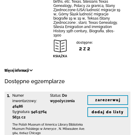
births, etc. Texas, Silesians Texas
Genealogy., Polacy za granicą, Stany
Zjednoczone (USA) ludność migracje 19
w., Górny Śląsk ludność migracje
biografie 19 w. 19 w., Teksas (Stany
Zjednoczone ; stan), Texas Genealogy,
Silesia Emigration and immigration
History 19th century., Biografia, 1801-
1900
dostępne:
2 z 2
Więcej informacji
Dostępne egzemplarze
1.
Numer
Status:
Do
zarezerwuj
inwentarzowy:
wypożyczenia
46486
Sygnatura:
946.9764
dodaj do listy
S631 c2
The Polish Museum of America Library
Biblioteka
Muzeum Polskiego w Ameryce
,
N. Milwaukee Ave.
984
,
60642 Chicago