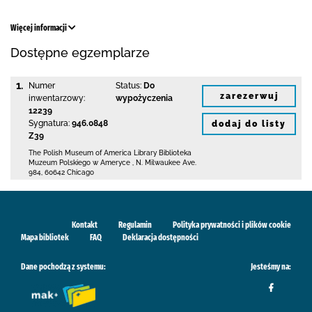
Więcej informacji
Dostępne egzemplarze
1.
Numer
Status:
Do
zarezerwuj
inwentarzowy:
wypożyczenia
12239
Sygnatura:
946.0848
dodaj do listy
Z39
The Polish Museum of America Library
Biblioteka
Muzeum Polskiego w Ameryce
,
N. Milwaukee Ave.
984
,
60642 Chicago
Kontakt
Regulamin
Polityka prywatności i plików cookie
Mapa bibliotek
FAQ
Deklaracja dostępności
Dane pochodzą z systemu:
Jesteśmy na: