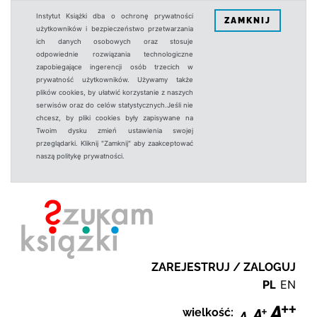
Instytut Książki dba o ochronę prywatności
ZAMKNIJ
użytkowników i bezpieczeństwo przetwarzania
ich danych osobowych oraz stosuje
odpowiednie rozwiązania technologiczne
zapobiegające ingerencji osób trzecich w
prywatność użytkowników. Używamy także
plików cookies, by ułatwić korzystanie z naszych
serwisów oraz do celów statystycznych.Jeśli nie
chcesz, by pliki cookies były zapisywane na
Twoim dysku zmień ustawienia swojej
przeglądarki. Kliknij "Zamknij" aby zaakceptować
naszą politykę prywatności.
ZAREJESTRUJ / ZALOGUJ
PL
EN
wielkość: