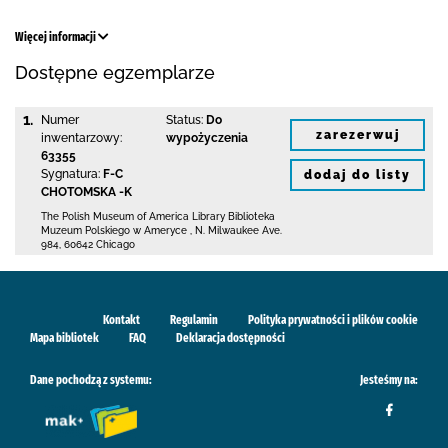
Więcej informacji
Dostępne egzemplarze
1.
Numer
Status:
Do
zarezerwuj
inwentarzowy:
wypożyczenia
63355
Sygnatura:
F-C
dodaj do listy
CHOTOMSKA -K
The Polish Museum of America Library
Biblioteka
Muzeum Polskiego w Ameryce
,
N. Milwaukee Ave.
984
,
60642 Chicago
Kontakt
Regulamin
Polityka prywatności i plików cookie
Mapa bibliotek
FAQ
Deklaracja dostępności
Dane pochodzą z systemu:
Jesteśmy na: