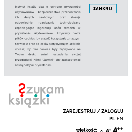
Instytut Książki dba o ochronę prywatności
ZAMKNIJ
użytkowników i bezpieczeństwo przetwarzania
ich danych osobowych oraz stosuje
odpowiednie rozwiązania technologiczne
zapobiegające ingerencji osób trzecich w
prywatność użytkowników. Używamy także
plików cookies, by ułatwić korzystanie z naszych
serwisów oraz do celów statystycznych.Jeśli nie
chcesz, by pliki cookies były zapisywane na
Twoim dysku zmień ustawienia swojej
przeglądarki. Kliknij "Zamknij" aby zaakceptować
naszą politykę prywatności.
ZAREJESTRUJ / ZALOGUJ
PL
EN
wielkość: