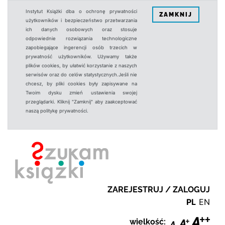
Instytut Książki dba o ochronę prywatności
ZAMKNIJ
użytkowników i bezpieczeństwo przetwarzania
ich danych osobowych oraz stosuje
odpowiednie rozwiązania technologiczne
zapobiegające ingerencji osób trzecich w
prywatność użytkowników. Używamy także
plików cookies, by ułatwić korzystanie z naszych
serwisów oraz do celów statystycznych.Jeśli nie
chcesz, by pliki cookies były zapisywane na
Twoim dysku zmień ustawienia swojej
przeglądarki. Kliknij "Zamknij" aby zaakceptować
naszą politykę prywatności.
ZAREJESTRUJ / ZALOGUJ
PL
EN
wielkość: