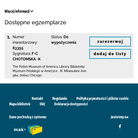
Więcej informacji
Dostępne egzemplarze
1.
Numer
Status:
Do
zarezerwuj
inwentarzowy:
wypożyczenia
63355
Sygnatura:
F-C
dodaj do listy
CHOTOMSKA -K
The Polish Museum of America Library
Biblioteka
Muzeum Polskiego w Ameryce
,
N. Milwaukee Ave.
984
,
60642 Chicago
Kontakt
Regulamin
Polityka prywatności i plików cookie
Mapa bibliotek
FAQ
Deklaracja dostępności
Dane pochodzą z systemu:
Jesteśmy na: