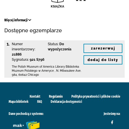
Więcej informacji
Dostępne egzemplarze
1.
Numer
Status:
Do
zarezerwuj
inwentarzowy:
wypożyczenia
21886
Sygnatura:
921 S796
dodaj do listy
The Polish Museum of America Library
Biblioteka
Muzeum Polskiego w Ameryce
,
N. Milwaukee Ave.
984
,
60642 Chicago
Kontakt
Regulamin
Polityka prywatności i plików cookie
Mapa bibliotek
FAQ
Deklaracja dostępności
Dane pochodzą z systemu:
Jesteśmy na: