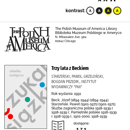
kontrast:
The Polish Museum of America Library
Biblioteka Muzeum Polskiego w Ameryce
N. Milwaukee Ave. 984
60642 Chicago
Trzy lata z Beckiem
STARZEŃSKI, PAWEŁ, GRZELOŃSKI,
BOGDAN PRZEDM., INSTYTUT
WYDAWNICZY "PAX"
Rok wydania: 1991
Beck, Józef (1894-1944) (1894-1944),
Starzeński, Paweł (1901-1971) (1901-1971),
Służba zagraniczna polska 1918-1939 r.
1918-1939 r., Pamiętniki polskie 1918-1939
r. 1918-1939 r., 1901-2000, 1918-1939
dostępne:
1 z 1