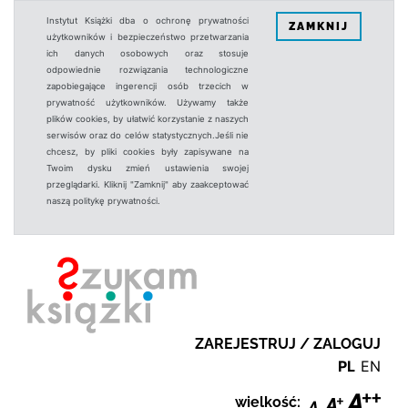
Instytut Książki dba o ochronę prywatności
ZAMKNIJ
użytkowników i bezpieczeństwo przetwarzania
ich danych osobowych oraz stosuje
odpowiednie rozwiązania technologiczne
zapobiegające ingerencji osób trzecich w
prywatność użytkowników. Używamy także
plików cookies, by ułatwić korzystanie z naszych
serwisów oraz do celów statystycznych.Jeśli nie
chcesz, by pliki cookies były zapisywane na
Twoim dysku zmień ustawienia swojej
przeglądarki. Kliknij "Zamknij" aby zaakceptować
naszą politykę prywatności.
ZAREJESTRUJ / ZALOGUJ
PL
EN
wielkość: