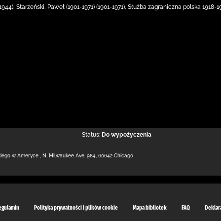
944), Starzeński, Paweł (1901-1971) (1901-1971), Służba zagraniczna polska 1918-1939
Status:
Do wypożyczenia
kiego w Ameryce
,
N. Milwaukee Ave. 984
,
60642 Chicago
egulamin
Polityka prywatności i plików cookie
Mapa bibliotek
FAQ
Deklar