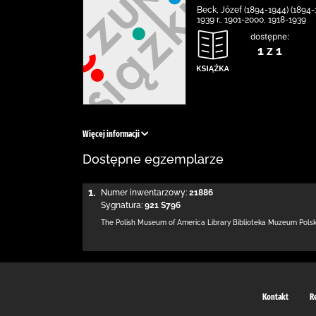
Beck, Józef (1894-1944) (1894-1
1939 r., 1901-2000, 1918-1939
dostępne:
1 z 1
Więcej informacji
Dostępne egzemplarze
1.
Numer inwentarzowy:
21886
Sygnatura:
921 S796
The Polish Museum of America Library
Biblioteka Muzeum Pols
Kontakt
R