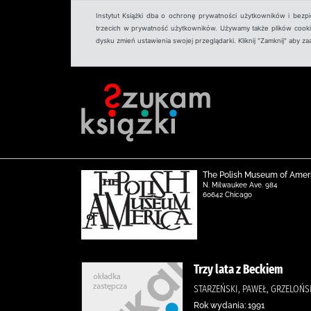
Instytut Książki dba o ochronę prywatności użytkowników i bezp
trzecich w prywatność użytkowników. Używamy także plików cookies
dysku zmień ustawienia swojej przeglądarki. Kliknij "Zamknij" aby z
The Polish Museum of Amer
N. Milwaukee Ave. 984
60642 Chicago
Trzy lata z Beckiem
STARZEŃSKI, PAWEŁ, GRZELOŃS
Rok wydania: 1991