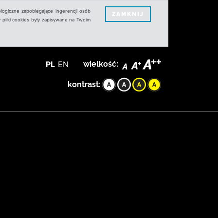
logiczne zapobiegające ingerencji osób
ZAMKNIJ
 pliki cookies były zapisywane na Twoim
PL
EN
wielkość:
kontrast: