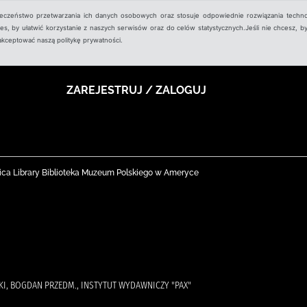
ieczeństwo przetwarzania ich danych osobowych oraz stosuje odpowiednie rozwiązania techno
, by ułatwić korzystanie z naszych serwisów oraz do celów statystycznych.Jeśli nie chcesz, by
aakceptować naszą politykę prywatności.
ZAREJESTRUJ / ZALOGUJ
ica Library Biblioteka Muzeum Polskiego w Ameryce
KI, BOGDAN PRZEDM., INSTYTUT WYDAWNICZY "PAX"