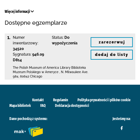
Więcej informacji
Dostępne egzemplarze
1.
Numer
Status:
Do
zarezerwuj
inwentarzowy:
wypożyczenia
34520
Sygnatura:
946.09
dodaj do listy
D814
The Polish Museum of America Library
Biblioteka
Muzeum Polskiego w Ameryce
,
N. Milwaukee Ave.
984
,
60642 Chicago
Kontakt
Regulamin
Polityka prywatności i plików cookie
Mapa bibliotek
FAQ
Deklaracja dostępności
Dane pochodzą z systemu:
Jesteśmy na: