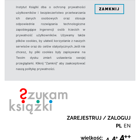
Instytut Książki dba o ochronę prywatności
ZAMKNIJ
użytkowników i bezpieczeństwo przetwarzania
ich danych osobowych oraz stosuje
odpowiednie rozwiązania technologiczne
zapobiegające ingerencji osób trzecich w
prywatność użytkowników. Używamy także
plików cookies, by ułatwić korzystanie z naszych
serwisów oraz do celów statystycznych.Jeśli nie
chcesz, by pliki cookies były zapisywane na
Twoim dysku zmień ustawienia swojej
przeglądarki. Kliknij "Zamknij" aby zaakceptować
naszą politykę prywatności.
ZAREJESTRUJ / ZALOGUJ
PL
EN
wielkość: