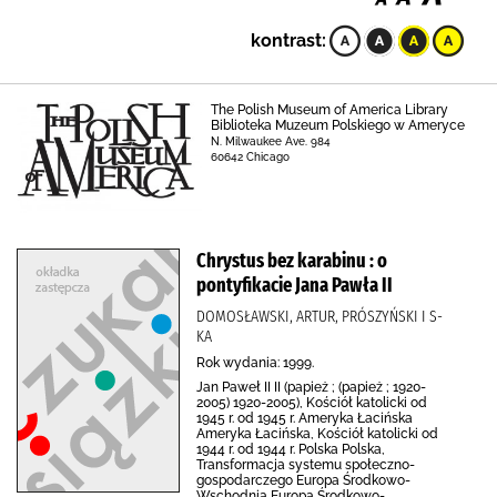
kontrast:
The Polish Museum of America Library
Biblioteka Muzeum Polskiego w Ameryce
N. Milwaukee Ave. 984
60642 Chicago
Chrystus bez karabinu : o
pontyfikacie Jana Pawła II
DOMOSŁAWSKI, ARTUR, PRÓSZYŃSKI I S-
KA
Rok wydania: 1999.
Jan Paweł II II (papież ; (papież ; 1920-
2005) 1920-2005), Kościół katolicki od
1945 r. od 1945 r. Ameryka Łacińska
Ameryka Łacińska, Kościół katolicki od
1944 r. od 1944 r. Polska Polska,
Transformacja systemu społeczno-
gospodarczego Europa Środkowo-
Wschodnia Europa Środkowo-