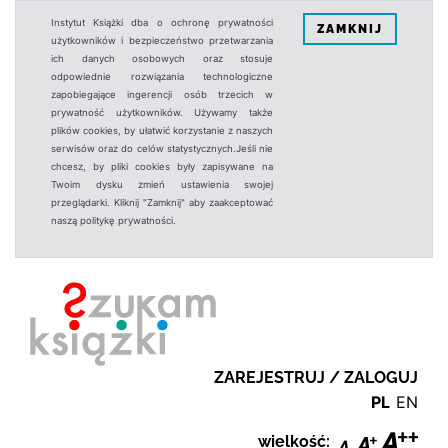
Instytut Książki dba o ochronę prywatności
ZAMKNIJ
użytkowników i bezpieczeństwo przetwarzania
ich danych osobowych oraz stosuje
odpowiednie rozwiązania technologiczne
zapobiegające ingerencji osób trzecich w
prywatność użytkowników. Używamy także
plików cookies, by ułatwić korzystanie z naszych
serwisów oraz do celów statystycznych.Jeśli nie
chcesz, by pliki cookies były zapisywane na
Twoim dysku zmień ustawienia swojej
przeglądarki. Kliknij "Zamknij" aby zaakceptować
naszą politykę prywatności.
ZAREJESTRUJ / ZALOGUJ
PL
EN
wielkość: