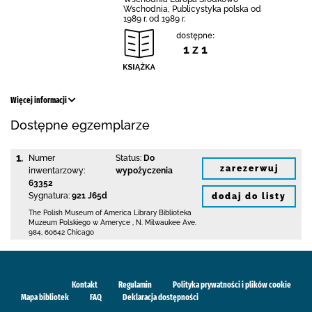
Wschodnia, Publicystyka polska od
1989 r. od 1989 r.
dostępne:
1 z 1
Więcej informacji
Dostępne egzemplarze
1.
Numer
Status:
Do
zarezerwuj
inwentarzowy:
wypożyczenia
63352
Sygnatura:
921 J65d
dodaj do listy
The Polish Museum of America Library
Biblioteka
Muzeum Polskiego w Ameryce
,
N. Milwaukee Ave.
984
,
60642 Chicago
Kontakt
Regulamin
Polityka prywatności i plików cookie
Mapa bibliotek
FAQ
Deklaracja dostępności