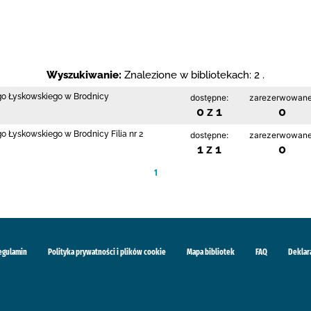
Wyszukiwanie:
Znalezione w bibliotekach: 2 .
ego Łyskowskiego w Brodnicy
dostępne:
zarezerwowane
0 z 1
0
go Łyskowskiego w Brodnicy Filia nr 2
dostępne:
zarezerwowane
1 z 1
0
1
egulamin
Polityka prywatności i plików cookie
Mapa bibliotek
FAQ
Deklar