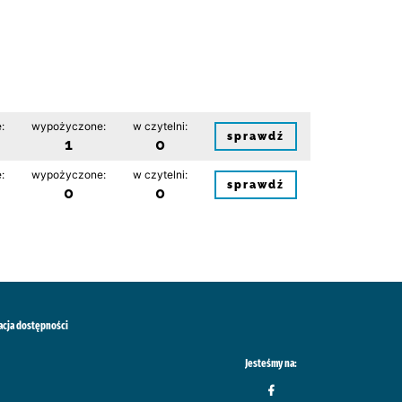
:
wypożyczone:
w czytelni:
sprawdź
1
0
:
wypożyczone:
w czytelni:
sprawdź
0
0
acja dostępności
Jesteśmy na: