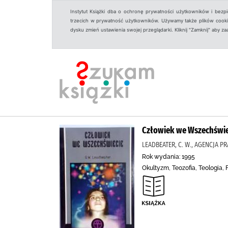
Instytut Książki dba o ochronę prywatności użytkowników i bezp
trzecich w prywatność użytkowników. Używamy także plików cookies
dysku zmień ustawienia swojej przeglądarki. Kliknij "Zamknij" aby z
Człowiek we Wszechświe
LEADBEATER, C. W., AGENCJA 
Rok wydania: 1995
Okultyzm, Teozofia, Teologia, F