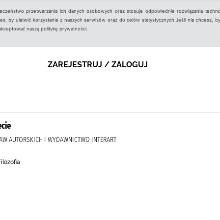
ieczeństwo przetwarzania ich danych osobowych oraz stosuje odpowiednie rozwiązania techno
, by ułatwić korzystanie z naszych serwisów oraz do celów statystycznych.Jeśli nie chcesz, by
aakceptować naszą politykę prywatności.
ZAREJESTRUJ / ZALOGUJ
cie
PRAW AUTORSKICH I WYDAWNICTWO INTERART
ilozofia