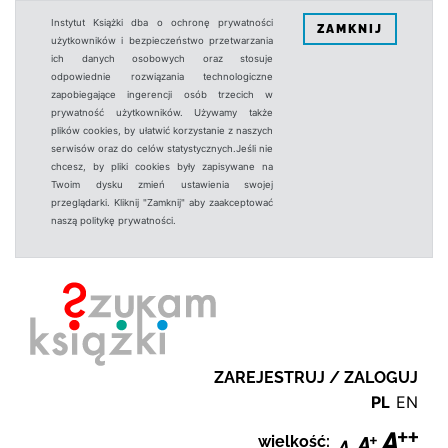
Instytut Książki dba o ochronę prywatności
ZAMKNIJ
użytkowników i bezpieczeństwo przetwarzania
ich danych osobowych oraz stosuje
odpowiednie rozwiązania technologiczne
zapobiegające ingerencji osób trzecich w
prywatność użytkowników. Używamy także
plików cookies, by ułatwić korzystanie z naszych
serwisów oraz do celów statystycznych.Jeśli nie
chcesz, by pliki cookies były zapisywane na
Twoim dysku zmień ustawienia swojej
przeglądarki. Kliknij "Zamknij" aby zaakceptować
naszą politykę prywatności.
ZAREJESTRUJ / ZALOGUJ
PL
EN
wielkość: