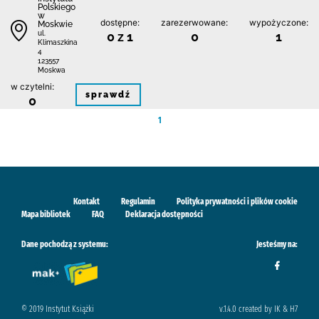
Polskiego
w
dostępne:
zarezerwowane:
wypożyczone:
Moskwie
0 z 1
0
1
ul.
Klimaszkina
4
123557
Moskwa
w czytelni:
sprawdź
0
1
Kontakt
Regulamin
Polityka prywatności i plików cookie
Mapa bibliotek
FAQ
Deklaracja dostępności
Dane pochodzą z systemu:
Jesteśmy na:
© 2019 Instytut Książki
v.1.4.0 created by IK & H7