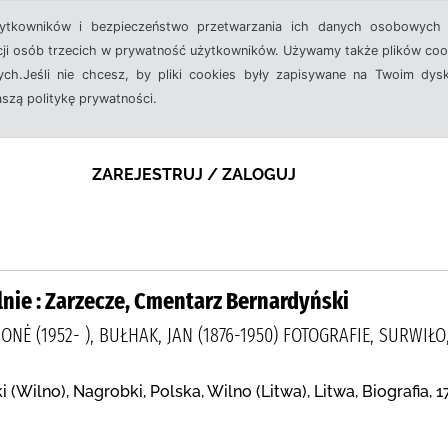
żytkowników i bezpieczeństwo przetwarzania ich danych osobowych 
cji osób trzecich w prywatność użytkowników. Używamy także plików cook
ch.Jeśli nie chcesz, by pliki cookies były zapisywane na Twoim dysk
aszą politykę prywatności.
ZAREJESTRUJ / ZALOGUJ
lnie : Zarzecze, Cmentarz Bernardyński
NĖ (1952- ), BUŁHAK, JAN (1876-1950) FOTOGRAFIE, SURWIŁO,
(Wilno), Nagrobki, Polska, Wilno (Litwa), Litwa, Biografia,