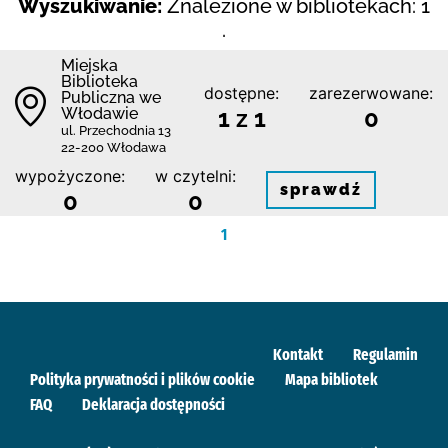
Wyszukiwanie:
Znalezione w bibliotekach: 1
.
Miejska
Biblioteka
dostępne:
zarezerwowane:
Publiczna we
Włodawie
1 z 1
0
ul. Przechodnia 13
22-200 Włodawa
wypożyczone:
w czytelni:
sprawdź
0
0
1
Kontakt
Regulamin
Polityka prywatności i plików cookie
Mapa bibliotek
FAQ
Deklaracja dostępności