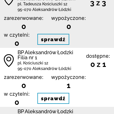
3 z 3
pl. Tadeusza Kościuszki 12
95-070 Aleksandrów Łódzki
zarezerwowane:
wypożyczone:
0
0
w czytelni:
sprawdź
0
BP Aleksandrów Łodzki
dostępne:
Filia nr 1
0 z 1
pl. Kościuszki 12
95-070 Aleksandrów Łódzki
zarezerwowane:
wypożyczone:
0
1
w czytelni:
sprawdź
0
BP Aleksandrów Łodzki