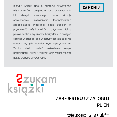
Instytut Książki dba o ochronę prywatności
ZAMKNIJ
użytkowników i bezpieczeństwo przetwarzania
ich danych osobowych oraz stosuje
odpowiednie rozwiązania technologiczne
zapobiegające ingerencji osób trzecich w
prywatność użytkowników. Używamy także
plików cookies, by ułatwić korzystanie z naszych
serwisów oraz do celów statystycznych.Jeśli nie
chcesz, by pliki cookies były zapisywane na
Twoim dysku zmień ustawienia swojej
przeglądarki. Kliknij "Zamknij" aby zaakceptować
naszą politykę prywatności.
ZAREJESTRUJ / ZALOGUJ
PL
EN
wielkość: