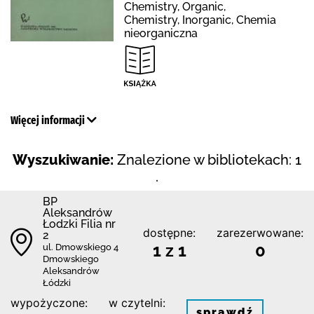
Chemistry, Organic,
Chemistry, Inorganic, Chemia
nieorganiczna
Więcej informacji
Wyszukiwanie:
Znalezione w bibliotekach: 1
.
BP
Aleksandrów
Łodzki Filia nr
dostępne:
zarezerwowane:
2
1 z 1
0
ul. Dmowskiego 4
Dmowskiego
Aleksandrów
Łódzki
wypożyczone:
w czytelni:
sprawdź