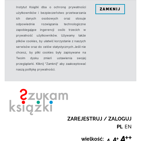
Instytut Książki dba o ochronę prywatności
ZAMKNIJ
użytkowników i bezpieczeństwo przetwarzania
ich danych osobowych oraz stosuje
odpowiednie rozwiązania technologiczne
zapobiegające ingerencji osób trzecich w
prywatność użytkowników. Używamy także
plików cookies, by ułatwić korzystanie z naszych
serwisów oraz do celów statystycznych.Jeśli nie
chcesz, by pliki cookies były zapisywane na
Twoim dysku zmień ustawienia swojej
przeglądarki. Kliknij "Zamknij" aby zaakceptować
naszą politykę prywatności.
ZAREJESTRUJ / ZALOGUJ
PL
EN
wielkość: