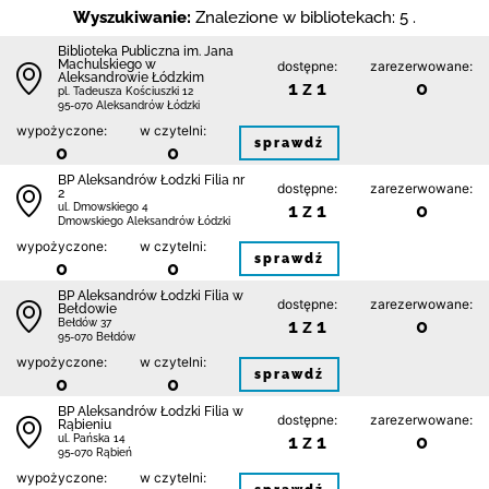
Wyszukiwanie:
Znalezione w bibliotekach: 5 .
Biblioteka Publiczna im. Jana
Machulskiego w
dostępne:
zarezerwowane:
Aleksandrowie Łódzkim
1 z 1
0
pl. Tadeusza Kościuszki 12
95-070 Aleksandrów Łódzki
wypożyczone:
w czytelni:
sprawdź
0
0
BP Aleksandrów Łodzki Filia nr
dostępne:
zarezerwowane:
2
1 z 1
0
ul. Dmowskiego 4
Dmowskiego Aleksandrów Łódzki
wypożyczone:
w czytelni:
sprawdź
0
0
BP Aleksandrów Łodzki Filia w
dostępne:
zarezerwowane:
Bełdowie
1 z 1
0
Bełdów 37
95-070 Bełdów
wypożyczone:
w czytelni:
sprawdź
0
0
BP Aleksandrów Łodzki Filia w
dostępne:
zarezerwowane:
Rąbieniu
1 z 1
0
ul. Pańska 14
95-070 Rąbień
wypożyczone:
w czytelni: