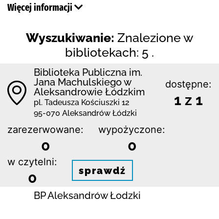
Więcej informacji
Wyszukiwanie:
Znalezione w
bibliotekach: 5 .
Biblioteka Publiczna im.
Jana Machulskiego w
dostępne:
Aleksandrowie Łódzkim
1 z 1
pl. Tadeusza Kościuszki 12
95-070 Aleksandrów Łódzki
zarezerwowane:
wypożyczone:
0
0
w czytelni:
sprawdź
0
BP Aleksandrów Łodzki
Filia nr 2
dostępne:
ul. Dmowskiego 4