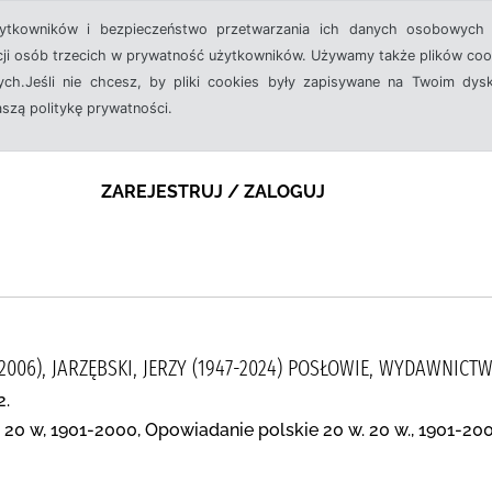
żytkowników i bezpieczeństwo przetwarzania ich danych osobowych 
cji osób trzecich w prywatność użytkowników. Używamy także plików cook
ch.Jeśli nie chcesz, by pliki cookies były zapisywane na Twoim dysk
aszą politykę prywatności.
ZAREJESTRUJ / ZALOGUJ
2006), JARZĘBSKI, JERZY (1947-2024) POSŁOWIE, WYDAWNICT
2.
 20 w, 1901-2000, Opowiadanie polskie 20 w. 20 w., 1901-20