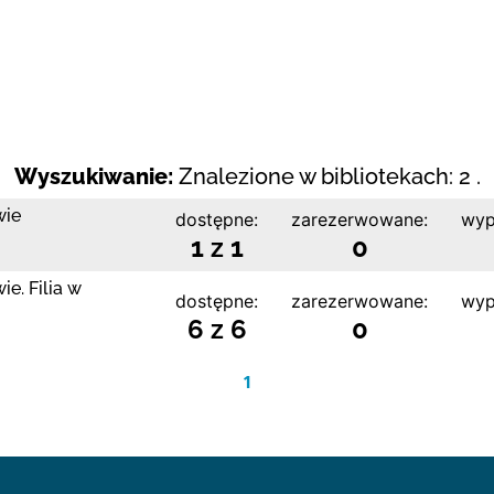
Wyszukiwanie:
Znalezione w bibliotekach: 2 .
wie
dostępne:
zarezerwowane:
wyp
1 z 1
0
e. Filia w
dostępne:
zarezerwowane:
wyp
6 z 6
0
1