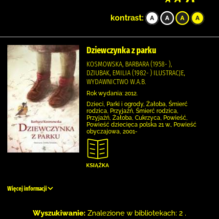
kontrast:
Dziewczynka z parku
KOSMOWSKA, BARBARA (1958- ),
DZIUBAK, EMILIA (1982- ) ILUSTRACJE,
WYDAWNICTWO W.A.B.
Rok wydania: 2012.
Dzieci, Parki i ogrody, Żałoba, Śmierć
rodzica, Przyjaźń, Śmierć rodzica,
Przyjaźń, Żałoba, Cukrzyca, Powieść,
Powieść dziecięca polska 21 w., Powieść
obyczajowa, 2001-
Więcej informacji
Wyszukiwanie:
Znalezione w bibliotekach: 2 .