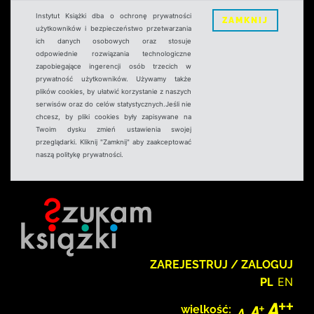
Instytut Książki dba o ochronę prywatności
ZAMKNIJ
użytkowników i bezpieczeństwo przetwarzania
ich danych osobowych oraz stosuje
odpowiednie rozwiązania technologiczne
zapobiegające ingerencji osób trzecich w
prywatność użytkowników. Używamy także
plików cookies, by ułatwić korzystanie z naszych
serwisów oraz do celów statystycznych.Jeśli nie
chcesz, by pliki cookies były zapisywane na
Twoim dysku zmień ustawienia swojej
przeglądarki. Kliknij "Zamknij" aby zaakceptować
naszą politykę prywatności.
ZAREJESTRUJ / ZALOGUJ
PL
EN
wielkość: