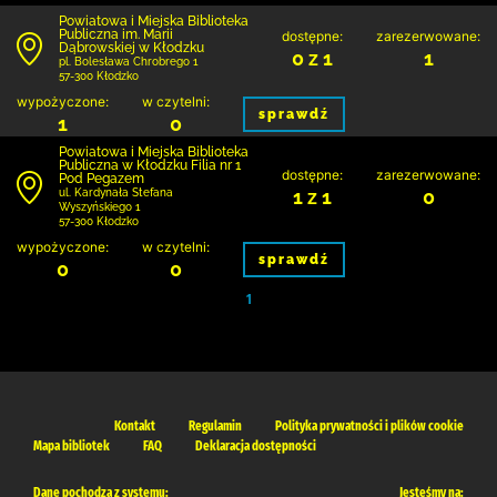
Powiatowa i Miejska Biblioteka
Publiczna im. Marii
dostępne:
zarezerwowane:
Dąbrowskiej w Kłodzku
0 z 1
1
pl. Bolesława Chrobrego 1
57-300 Kłodzko
wypożyczone:
w czytelni:
sprawdź
1
0
Powiatowa i Miejska Biblioteka
Publiczna w Kłodzku Filia nr 1
dostępne:
zarezerwowane:
Pod Pegazem
1 z 1
0
ul. Kardynała Stefana
Wyszyńskiego 1
57-300 Kłodzko
wypożyczone:
w czytelni:
sprawdź
0
0
1
Kontakt
Regulamin
Polityka prywatności i plików cookie
Mapa bibliotek
FAQ
Deklaracja dostępności
Dane pochodzą z systemu:
Jesteśmy na: