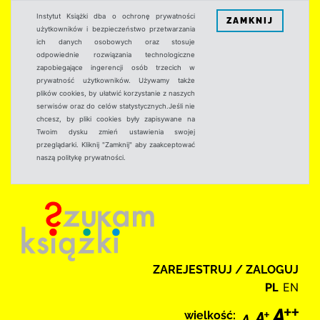
Instytut Książki dba o ochronę prywatności
ZAMKNIJ
użytkowników i bezpieczeństwo przetwarzania
ich danych osobowych oraz stosuje
odpowiednie rozwiązania technologiczne
zapobiegające ingerencji osób trzecich w
prywatność użytkowników. Używamy także
plików cookies, by ułatwić korzystanie z naszych
serwisów oraz do celów statystycznych.Jeśli nie
chcesz, by pliki cookies były zapisywane na
Twoim dysku zmień ustawienia swojej
przeglądarki. Kliknij "Zamknij" aby zaakceptować
naszą politykę prywatności.
ZAREJESTRUJ / ZALOGUJ
PL
EN
wielkość: