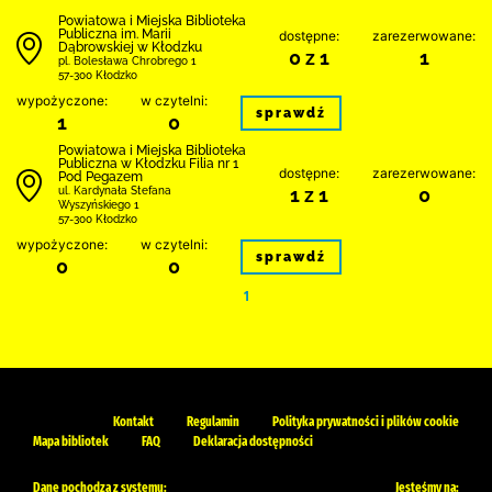
Powiatowa i Miejska Biblioteka
Publiczna im. Marii
dostępne:
zarezerwowane:
Dąbrowskiej w Kłodzku
0 z 1
1
pl. Bolesława Chrobrego 1
57-300 Kłodzko
wypożyczone:
w czytelni:
sprawdź
1
0
Powiatowa i Miejska Biblioteka
Publiczna w Kłodzku Filia nr 1
dostępne:
zarezerwowane:
Pod Pegazem
1 z 1
0
ul. Kardynała Stefana
Wyszyńskiego 1
57-300 Kłodzko
wypożyczone:
w czytelni:
sprawdź
0
0
1
Kontakt
Regulamin
Polityka prywatności i plików cookie
Mapa bibliotek
FAQ
Deklaracja dostępności
Dane pochodzą z systemu:
Jesteśmy na: