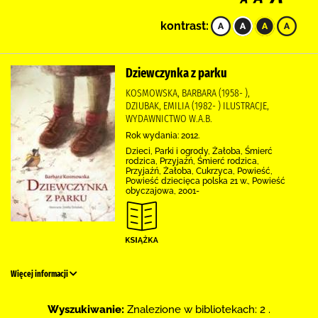
kontrast:
Dziewczynka z parku
KOSMOWSKA, BARBARA (1958- ),
DZIUBAK, EMILIA (1982- ) ILUSTRACJE,
WYDAWNICTWO W.A.B.
Rok wydania: 2012.
Dzieci, Parki i ogrody, Żałoba, Śmierć
rodzica, Przyjaźń, Śmierć rodzica,
Przyjaźń, Żałoba, Cukrzyca, Powieść,
Powieść dziecięca polska 21 w., Powieść
obyczajowa, 2001-
Więcej informacji
Wyszukiwanie:
Znalezione w bibliotekach: 2 .