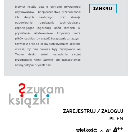
Instytut Książki dba o ochronę prywatności
ZAMKNIJ
użytkowników i bezpieczeństwo przetwarzania
ich danych osobowych oraz stosuje
odpowiednie rozwiązania technologiczne
zapobiegające ingerencji osób trzecich w
prywatność użytkowników. Używamy także
plików cookies, by ułatwić korzystanie z naszych
serwisów oraz do celów statystycznych.Jeśli nie
chcesz, by pliki cookies były zapisywane na
Twoim dysku zmień ustawienia swojej
przeglądarki. Kliknij "Zamknij" aby zaakceptować
naszą politykę prywatności.
ZAREJESTRUJ / ZALOGUJ
PL
EN
wielkość: