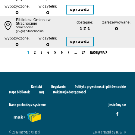
wypożyczone:
w czytelni:
sprawdź
0
0
Biblioteka Gminna w
dostępne:
zarezerwowane:
Strachocinie
1 z 1
0
Strachocina
38-507 Strachocina
wypożyczone:
w czytelni:
sprawdź
0
0
1
2
3
4
5
6
7
…
27
NASTĘPNA
Kontakt
Regulamin
Polityka prywatności i plików cookie
Mapa bibliotek
FAQ
Deklaracja dostępności
Dane pochodzą z systemu:
Jesteśmy na:
© 2019 Instytut Książki
v.1.4.0 created by IK & H7