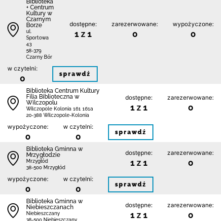
Biblioteka
+ Centrum
Kultury w
Czarnym
dostępne:
zarezerwowane:
wypożyczone:
Borze
1 z 1
0
0
ul.
Sportowa
43
58-379
Czarny Bór
w czytelni:
sprawdź
0
Biblioteka Centrum Kultury
Filia Biblioteczna w
dostępne:
zarezerwowane:
Wilczopolu
1 z 1
0
Wilczopole Kolonia 161 161a
20-388 Wilczopole-Kolonia
wypożyczone:
w czytelni:
sprawdź
0
0
Biblioteka Gminna w
dostępne:
zarezerwowane:
Mrzygłodzie
1 z 1
0
Mrzygłód
38-500 Mrzygłód
wypożyczone:
w czytelni:
sprawdź
0
0
Biblioteka Gminna w
dostępne:
zarezerwowane:
Niebieszczanach
1 z 1
0
Niebieszczany
38-500 Niebieszczany