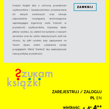
Instytut Książki dba o ochronę prywatności
ZAMKNIJ
użytkowników i bezpieczeństwo przetwarzania
ich danych osobowych oraz stosuje
odpowiednie rozwiązania technologiczne
zapobiegające ingerencji osób trzecich w
prywatność użytkowników. Używamy także
plików cookies, by ułatwić korzystanie z naszych
serwisów oraz do celów statystycznych.Jeśli nie
chcesz, by pliki cookies były zapisywane na
Twoim dysku zmień ustawienia swojej
przeglądarki. Kliknij "Zamknij" aby zaakceptować
naszą politykę prywatności.
ZAREJESTRUJ / ZALOGUJ
PL
EN
wielkość: