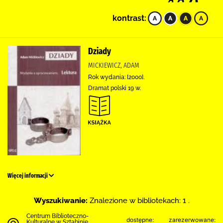
kontrast:
Dziady
MICKIEWICZ, ADAM
Rok wydania: [2000].
Dramat polski 19 w.
Więcej informacji
Wyszukiwanie:
Znalezione w bibliotekach: 1 .
Centrum Biblioteczno-
dostępne:
zarezerwowane:
Kulturalne w Sztabinie