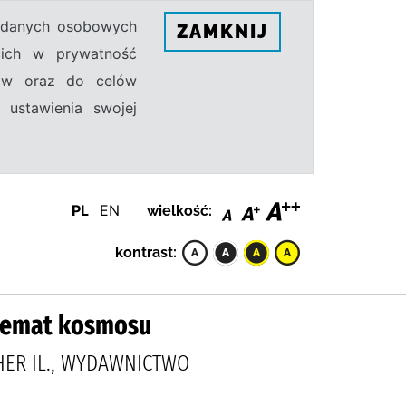
h danych osobowych
ZAMKNIJ
ecich w prywatność
sów oraz do celów
 ustawienia swojej
PL
EN
wielkość:
kontrast:
 temat kosmosu
HER IL., WYDAWNICTWO