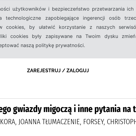
tności użytkowników i bezpieczeństwo przetwarzania ic
a technologiczne zapobiegające ingerencji osób trz
w cookies, by ułatwić korzystanie z naszych serwi
 pliki cookies były zapisywane na Twoim dysku zmień
kceptować naszą politykę prywatności.
ZAREJESTRUJ / ZALOGUJ
ego gwiazdy migoczą i inne pytania na
OKORA, JOANNA TŁUMACZENIE, FORSEY, CHRISTOP