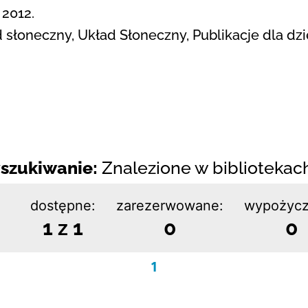
 2012.
 słoneczny, Układ Słoneczny, Publikacje dla dzi
szukiwanie:
Znalezione w bibliotekach:
dostępne:
zarezerwowane:
wypożycz
1 z 1
0
0
1