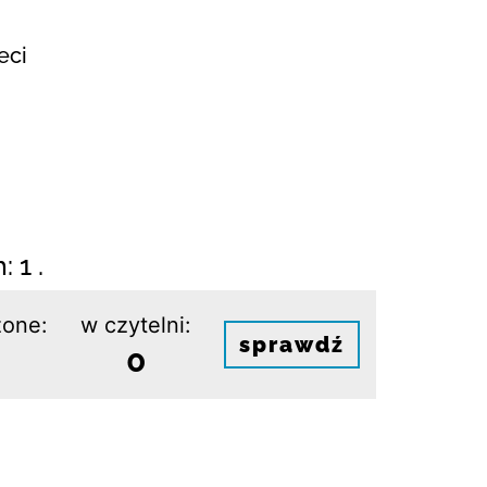
eci
 1 .
one:
w czytelni:
sprawdź
0