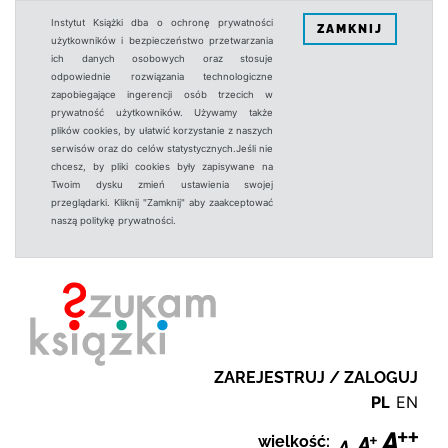
Instytut Książki dba o ochronę prywatności
ZAMKNIJ
użytkowników i bezpieczeństwo przetwarzania
ich danych osobowych oraz stosuje
odpowiednie rozwiązania technologiczne
zapobiegające ingerencji osób trzecich w
prywatność użytkowników. Używamy także
plików cookies, by ułatwić korzystanie z naszych
serwisów oraz do celów statystycznych.Jeśli nie
chcesz, by pliki cookies były zapisywane na
Twoim dysku zmień ustawienia swojej
przeglądarki. Kliknij "Zamknij" aby zaakceptować
naszą politykę prywatności.
ZAREJESTRUJ / ZALOGUJ
PL
EN
wielkość: