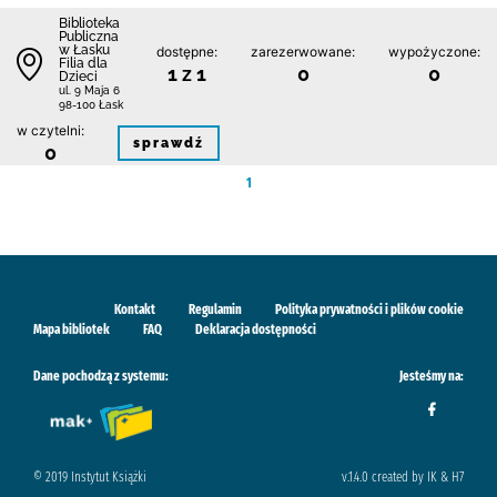
Biblioteka
Publiczna
w Łasku
dostępne:
zarezerwowane:
wypożyczone:
Filia dla
1 z 1
0
0
Dzieci
ul. 9 Maja 6
98-100 Łask
w czytelni:
sprawdź
0
1
Kontakt
Regulamin
Polityka prywatności i plików cookie
Mapa bibliotek
FAQ
Deklaracja dostępności
Dane pochodzą z systemu:
Jesteśmy na:
© 2019 Instytut Książki
v.1.4.0 created by IK & H7