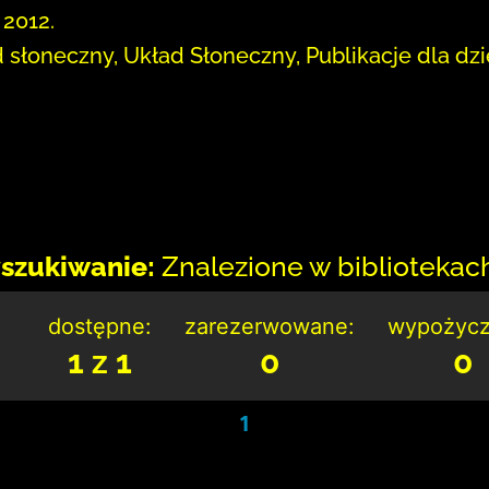
 2012.
 słoneczny, Układ Słoneczny, Publikacje dla dzi
szukiwanie:
Znalezione w bibliotekach:
dostępne:
zarezerwowane:
wypożycz
1 z 1
0
0
1