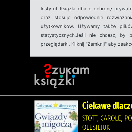
Instytut Książki dba o ochronę prywa
oraz stosuje odpowiednie rozwiązani
użytkowników. Używamy także plikó
statystycznych.Jeśli nie chcesz, by
przeglądarki. Kliknij "Zamknij" aby zaa
Ciekawe dlacz
STOTT, CAROLE, P
OLESIEJUK