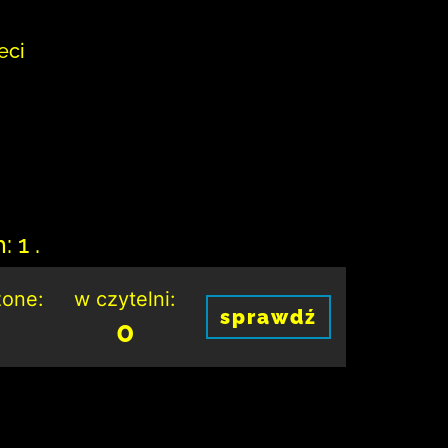
eci
 1 .
one:
w czytelni:
sprawdź
0