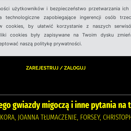
tności użytkowników i bezpieczeństwo przetwarzania ic
a technologiczne zapobiegające ingerencji osób trz
w cookies, by ułatwić korzystanie z naszych serwi
 pliki cookies były zapisywane na Twoim dysku zmień
kceptować naszą politykę prywatności.
ZAREJESTRUJ / ZALOGUJ
ego gwiazdy migoczą i inne pytania na
OKORA, JOANNA TŁUMACZENIE, FORSEY, CHRISTOP