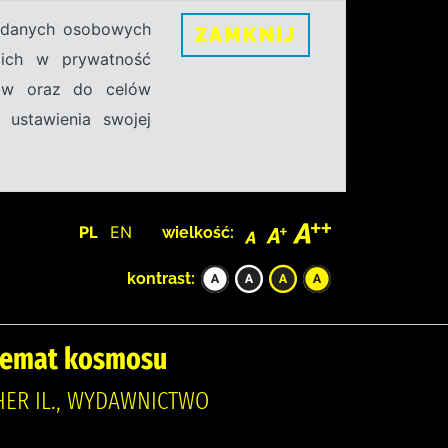
h danych osobowych
ZAMKNIJ
ecich w prywatność
sów oraz do celów
 ustawienia swojej
PL
EN
wielkość:
kontrast:
 temat kosmosu
HER IL., WYDAWNICTWO