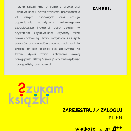
Instytut Książki dba o ochronę prywatności
ZAMKNIJ
użytkowników i bezpieczeństwo przetwarzania
ich danych osobowych oraz stosuje
odpowiednie rozwiązania technologiczne
zapobiegające ingerencji osób trzecich w
prywatność użytkowników. Używamy także
plików cookies, by ułatwić korzystanie z naszych
serwisów oraz do celów statystycznych.Jeśli nie
chcesz, by pliki cookies były zapisywane na
Twoim dysku zmień ustawienia swojej
przeglądarki. Kliknij "Zamknij" aby zaakceptować
naszą politykę prywatności.
ZAREJESTRUJ / ZALOGUJ
PL
EN
wielkość: