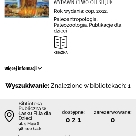
WYDAWNICTWO OLESIEJUK
Rok wydania: cop. 2012.
Paleoantropologia,
Paleozoologia, Publikacje dla
dzieci
Więcej informacji
Wyszukiwanie:
Znalezione w bibliotekach: 1
.
Biblioteka
Publiczna w
dostępne:
zarezerwowane:
Łasku Filia dla
Dzieci
0 z 1
0
ul. 9 Maja 6
98-100 Łask