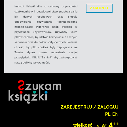
Instytut Książki dba o ochronę prywatności
ZAMKNIJ
użytkowników i bezpieczeństwo przetwarzania
ich danych osobowych oraz stosuje
odpowiednie rozwiązania technologiczne
zapobiegające ingerencji osób trzecich w
prywatność użytkowników. Używamy także
plików cookies, by ułatwić korzystanie z naszych
serwisów oraz do celów statystycznych.Jeśli nie
chcesz, by pliki cookies były zapisywane na
Twoim dysku zmień ustawienia swojej
przeglądarki. Kliknij "Zamknij" aby zaakceptować
naszą politykę prywatności.
ZAREJESTRUJ / ZALOGUJ
PL
EN
wielkość: