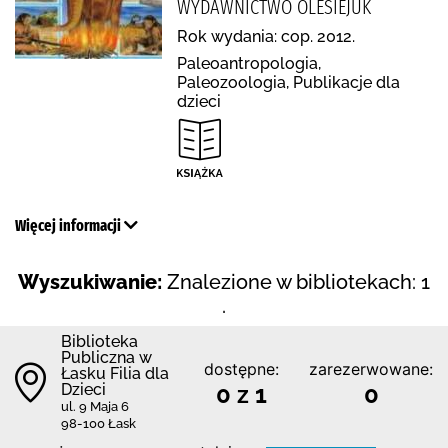
WYDAWNICTWO OLESIEJUK
Rok wydania: cop. 2012.
Paleoantropologia,
Paleozoologia, Publikacje dla
dzieci
Więcej informacji
Wyszukiwanie:
Znalezione w bibliotekach: 1
.
Biblioteka
Publiczna w
dostępne:
zarezerwowane:
Łasku Filia dla
Dzieci
0 z 1
0
ul. 9 Maja 6
98-100 Łask