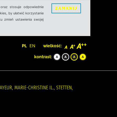
oraz stosuje odpowiednie
ZAMKNIJ
ies, by ułatwić korzystanie
u zmień ustawienia swojej
PL
EN
wielkość:
kontrast:
YEUR, MARIE-CHRISTINE IL., STETTEN,