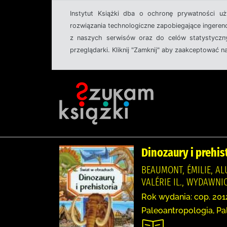
Instytut Książki dba o ochronę prywatności u
rozwiązania technologiczne zapobiegające ingeren
z naszych serwisów oraz do celów statystyczny
przeglądarki. Kliknij "Zamknij" aby zaakceptować n
Dinozaury i prehis
BEAUMONT, ÉMILIE, AL
VALÉRIE IL., WYDAWNI
Rok wydania: cop. 201
Paleoantropologia, Pal