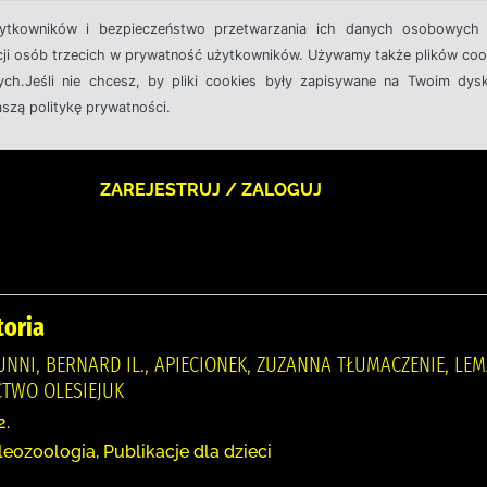
żytkowników i bezpieczeństwo przetwarzania ich danych osobowych 
cji osób trzecich w prywatność użytkowników. Używamy także plików cook
ch.Jeśli nie chcesz, by pliki cookies były zapisywane na Twoim dysk
aszą politykę prywatności.
ZAREJESTRUJ / ZALOGUJ
toria
UNNI, BERNARD IL., APIECIONEK, ZUZANNA TŁUMACZENIE, LEMA
CTWO OLESIEJUK
2.
eozoologia, Publikacje dla dzieci