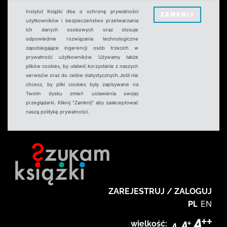
Instytut Książki dba o ochronę prywatności
ZAMKNIJ
użytkowników i bezpieczeństwo przetwarzania
ich danych osobowych oraz stosuje
odpowiednie rozwiązania technologiczne
zapobiegające ingerencji osób trzecich w
prywatność użytkowników. Używamy także
plików cookies, by ułatwić korzystanie z naszych
serwisów oraz do celów statystycznych.Jeśli nie
chcesz, by pliki cookies były zapisywane na
Twoim dysku zmień ustawienia swojej
przeglądarki. Kliknij "Zamknij" aby zaakceptować
naszą politykę prywatności.
ZAREJESTRUJ / ZALOGUJ
PL
EN
wielkość: