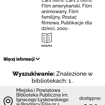
Cars (film), Cars 2 (film),
Film amerykański, Film
animowany, Film
familijny, Postać
filmowa, Publikacje dla
dzieci, 2001-
Więcej informacji
Wyszukiwanie:
Znalezione w
bibliotekach: 1 .
Miejska i Powiatowa
Biblioteka Publiczna im.
dostępne:
Ignacego Łyskowskiego
w Brodnicy Filia nr 1