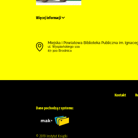
Więcej informacji
Miejska i Powiatowa Biblioteka Publiczna im. Ignace
ul. Wyspiańskiego 10a
87-300 Brodnica
Kontakt
R
Dane pochodzą z systemu:
© 2019 Instytut Książki