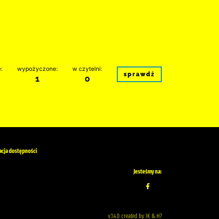
:
wypożyczone:
w czytelni:
sprawdź
1
0
acja dostępności
Jesteśmy na:
v.1.4.0 created by IK & H7