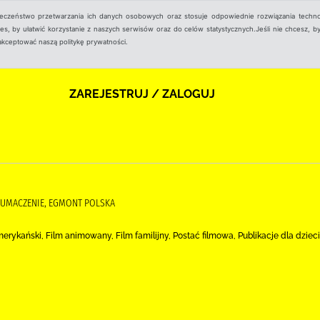
ieczeństwo przetwarzania ich danych osobowych oraz stosuje odpowiednie rozwiązania techno
, by ułatwić korzystanie z naszych serwisów oraz do celów statystycznych.Jeśli nie chcesz, by
aakceptować naszą politykę prywatności.
ZAREJESTRUJ / ZALOGUJ
ŁUMACZENIE, EGMONT POLSKA
m amerykański, Film animowany, Film familijny, Postać filmowa, Publikacje dla dzieci