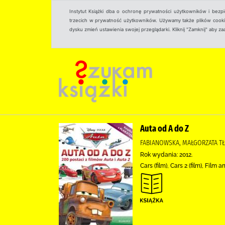
Instytut Książki dba o ochronę prywatności użytkowników i bezp
trzecich w prywatność użytkowników. Używamy także plików cookies
dysku zmień ustawienia swojej przeglądarki. Kliknij "Zamknij" aby z
Auta od A do Z
FABIANOWSKA, MAŁGORZATA T
Rok wydania: 2012.
Cars (film), Cars 2 (film), Fil