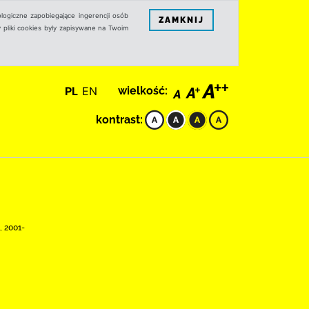
logiczne zapobiegające ingerencji osób
ZAMKNIJ
 pliki cookies były zapisywane na Twoim
PL
EN
wielkość:
kontrast:
, 2001-