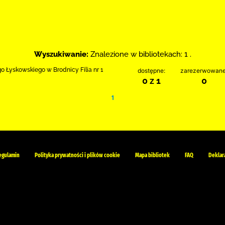
Wyszukiwanie:
Znalezione w bibliotekach: 1 .
go Łyskowskiego w Brodnicy Filia nr 1
dostępne:
zarezerwowane
0 z 1
0
1
egulamin
Polityka prywatności i plików cookie
Mapa bibliotek
FAQ
Deklar