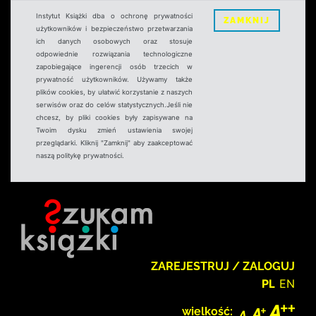
Instytut Książki dba o ochronę prywatności
ZAMKNIJ
użytkowników i bezpieczeństwo przetwarzania
ich danych osobowych oraz stosuje
odpowiednie rozwiązania technologiczne
zapobiegające ingerencji osób trzecich w
prywatność użytkowników. Używamy także
plików cookies, by ułatwić korzystanie z naszych
serwisów oraz do celów statystycznych.Jeśli nie
chcesz, by pliki cookies były zapisywane na
Twoim dysku zmień ustawienia swojej
przeglądarki. Kliknij "Zamknij" aby zaakceptować
naszą politykę prywatności.
ZAREJESTRUJ / ZALOGUJ
PL
EN
wielkość: