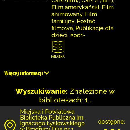
Cars (film), Cars 2 (film),
Film amerykański, Film
animowany, Film
familijny, Postać
filmowa, Publikacje dla
dzieci, 2001-
Więcej informacji
Wyszukiwanie:
Znalezione w
bibliotekach: 1 .
Miejska i Powiatowa
Biblioteka Publiczna im.
dostępne:
Ignacego Łyskowskiego
w Brodnicy Filia nr 1