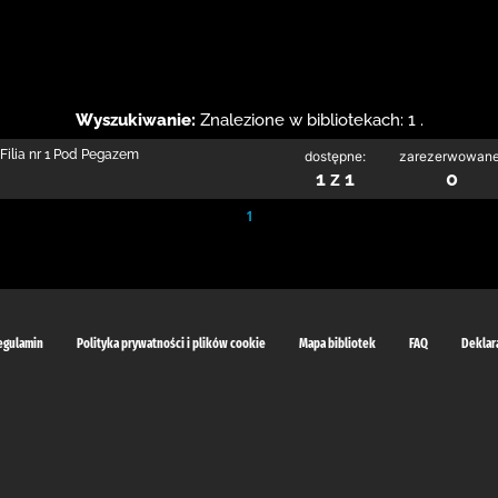
Wyszukiwanie:
Znalezione w bibliotekach: 1 .
Filia nr 1 Pod Pegazem
dostępne:
zarezerwowane
1 z 1
0
1
egulamin
Polityka prywatności i plików cookie
Mapa bibliotek
FAQ
Deklar