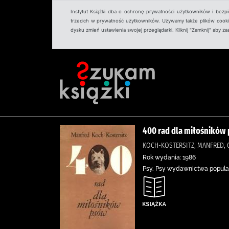
Instytut Książki dba o ochronę prywatności użytkowników i bezp
trzecich w prywatność użytkowników. Używamy także plików cookies
dysku zmień ustawienia swojej przeglądarki. Kliknij "Zamknij" aby z
400 rad dla miłośników
KOCH-KOSTERSITZ, MANFRED, GR
Rok wydania: 1986
Psy, Psy wydawnictwa popul