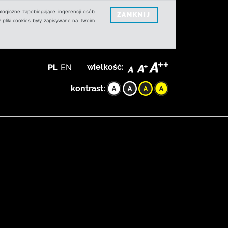
logiczne zapobiegające ingerencji osób
ZAMKNIJ
 pliki cookies były zapisywane na Twoim
PL
EN
wielkość:
kontrast: