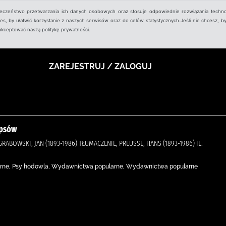
ieczeństwo przetwarzania ich danych osobowych oraz stosuje odpowiednie rozwiązania techno
, by ułatwić korzystanie z naszych serwisów oraz do celów statystycznych.Jeśli nie chcesz, by
aakceptować naszą politykę prywatności.
ZAREJESTRUJ / ZALOGUJ
 psów
ABOWSKI, JAN (1893-1986) TŁUMACZENIE, PREUSSE, HANS (1893-1986) IL.
arne, Psy hodowla, Wydawnictwa popularne, Wydawnictwa popularne