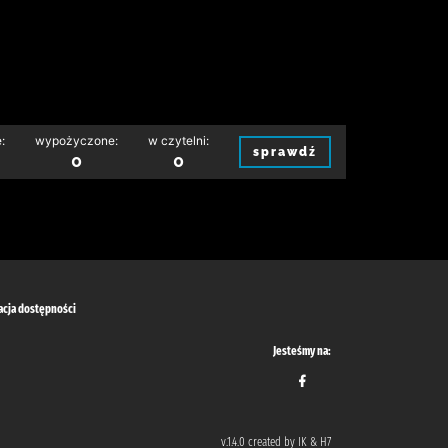
:
wypożyczone:
w czytelni:
sprawdź
0
0
acja dostępności
Jesteśmy na:
v.1.4.0 created by IK & H7