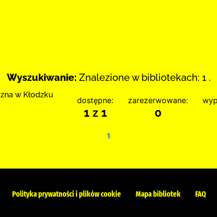
Wyszukiwanie:
Znalezione w bibliotekach: 1 .
czna w Kłodzku
dostępne:
zarezerwowane:
wyp
1 z 1
0
1
Polityka prywatności i plików cookie
Mapa bibliotek
FAQ