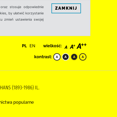
oraz stosuje odpowiednie
ZAMKNIJ
ies, by ułatwić korzystanie
u zmień ustawienia swojej
PL
EN
wielkość:
kontrast:
ANS (1893-1986) IL.
nictwa popularne