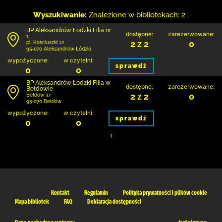
Wyszukiwanie:
Znalezione w bibliotekach: 2 .
BP Aleksandrów Łodzki Filia nr
dostępne:
zarezerwowane:
1
2 z 2
0
pl. Kościuszki 12
95-070 Aleksandrów Łódzki
wypożyczone:
w czytelni:
sprawdź
0
0
BP Aleksandrów Łodzki Filia w
dostępne:
zarezerwowane:
Bełdowie
2 z 2
0
Bełdów 37
95-070 Bełdów
wypożyczone:
w czytelni:
sprawdź
0
0
1
Kontakt
Regulamin
Polityka prywatności i plików cookie
Mapa bibliotek
FAQ
Deklaracja dostępności