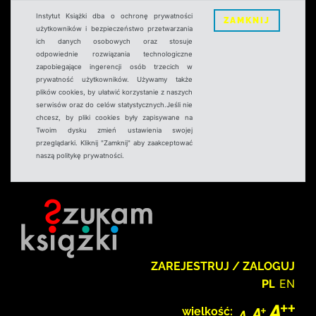
Instytut Książki dba o ochronę prywatności
ZAMKNIJ
użytkowników i bezpieczeństwo przetwarzania
ich danych osobowych oraz stosuje
odpowiednie rozwiązania technologiczne
zapobiegające ingerencji osób trzecich w
prywatność użytkowników. Używamy także
plików cookies, by ułatwić korzystanie z naszych
serwisów oraz do celów statystycznych.Jeśli nie
chcesz, by pliki cookies były zapisywane na
Twoim dysku zmień ustawienia swojej
przeglądarki. Kliknij "Zamknij" aby zaakceptować
naszą politykę prywatności.
ZAREJESTRUJ / ZALOGUJ
PL
EN
wielkość: