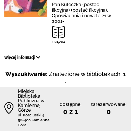
Pan Kuleczka (postać
fikcyjna) (postać fikcyjna),
Opowiadania i nowele 21 w.,
2001-
Więcej informacji
Wyszukiwanie:
Znalezione w bibliotekach: 1
.
Miejska
Biblioteka
Publiczna w
dostępne:
zarezerwowane:
Kamiennej
Górze
0 z 1
0
ul. Kościuszki 4
58-400 Kamienna
Góra